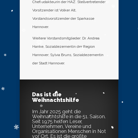
Chefredakteurin der HAZ. Stellvertretender
Vorsitzender ist Volker Alt,
Vorstandsvorsitzender der Sparkasse
Hannover.
Weitere Vorstandsmitglieder: Dr. Andrea
Hanke, Sozialdezernentin der Region
Hannover; Sylvia Bruns, Sozialdezernentin
der Stadt Hannover.
Das ist die
Weihnachtshilfe
Im Jahr 2025 geht die
Weihnachtshilfe in die 51. Saison.
Seit 1975 helfen Leser,
Unternehmen, Vereine und
Organisationen Menschen in Not
vor Ort. Es ist die größte