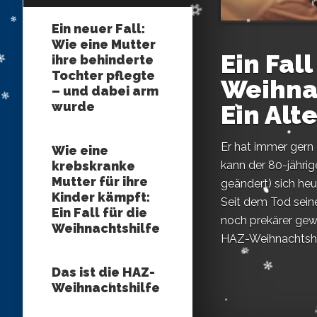
Ein neuer Fall:
Wie eine Mutter
Ein Fall
ihre behinderte
Tochter pflegte
Weihna
– und dabei arm
wurde
Ein Alt
Er hat immer gern
Wie eine
krebskranke
kann der 80-jähri
Mutter für ihre
geändert) sich heu
Kinder kämpft:
Seit dem Tod seine
Ein Fall für die
noch prekärer gewo
Weihnachtshilfe
HAZ-Weihnachtshilfe
Das ist die HAZ-
Weihnachtshilfe