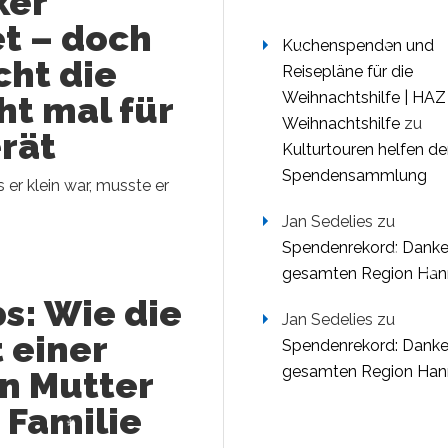
ker
t – doch
Kuchenspenden und
cht die
Reisepläne für die
Weihnachtshilfe | HAZ
ht mal für
Weihnachtshilfe
zu
rät
Kulturtouren helfen de
Spendensammlung
s er klein war, musste er
Jan Sedelies
zu
Spendenrekord: Danke
gesamten Region Han
s: Wie die
Jan Sedelies
zu
 einer
Spendenrekord: Danke
gesamten Region Han
n Mutter
 Familie