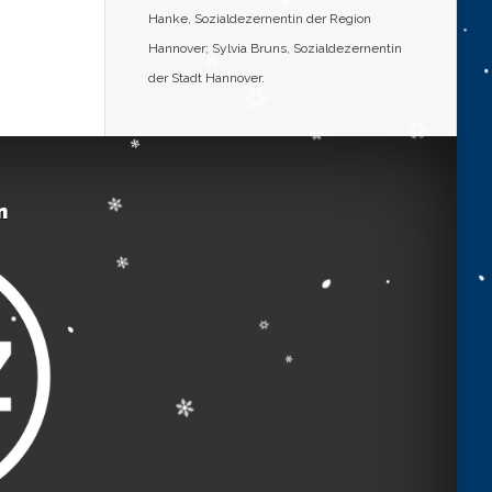
Hanke, Sozialdezernentin der Region
Hannover; Sylvia Bruns, Sozialdezernentin
der Stadt Hannover.
n