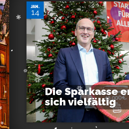
JAN.
14
Die Sparkasse e
sich vielfältig