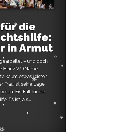
 für die
chtshilfe:
er in Armut
 gearbeitet – und doch
ge Heinz W. (Name
te kaum etwas leisten.
r Frau ist seine Lage
rden. Ein Fall für die
. Es ist, als...