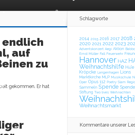
Schlagworte
2018
 endlich
2014
2017
2016
2015
2023
20
2020
2022
2021
l, auf
Aktion
Adventskonzert
Aegi
Babb
Ernst Müller
Fall
Freun
Feuerwehr
Hannover
H
Beinen zu
HAZ
Weihnachtshilfe
Hilfe
Lions
Kröpcke
Langenhagen
Marktkirche
MLP
Musikschule
N
Opus 112
Poetry Slam
Oper
Regi
rbeit gekommen. Er hat
Spende
Sammeln
Spende
Stiftung
Two lives
Weihnachten
Weihnachtshi
Weihnachtsmarkt
iger
Kommentare unserer Le