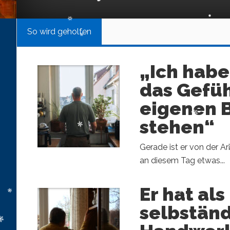
So wird geholfen
„Ich habe
das Gefüh
eigenen 
stehen“
Gerade ist er von der A
an diesem Tag etwas...
Er hat als
selbständ