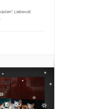
sten“: Liebevoll
.