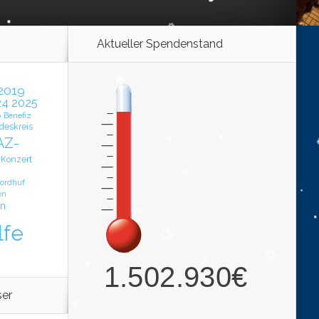
Aktueller Spendenstand
2019
24
2025
Benefiz
o
deskreis
AZ-
Konzert
ordhuf
on
n
lfe
ser