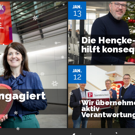
JAN.
13
Die Hencke
hilft konse
JAN.
12
ngagiert
Wir übernehm
aktiv
Verantwortun