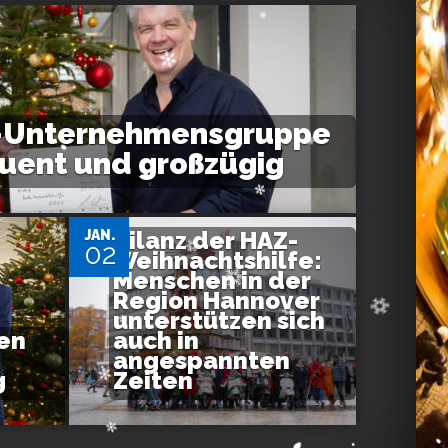
-Unternehmensgruppe
quent und großzügig
Bilanz der HAZ-
JAN.
02
Weihnachtshilfe:
Menschen in der
Region Hannover
unterstützen sich
en
auch in
angespannten
g
Zeiten