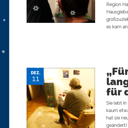
Region Ha
Hausgiebel
großzuzieh
es kam and
„Für
DEZ.
11
lang
für 
Sie lebt i
kaum etwas
hat sie ne
geändert) 