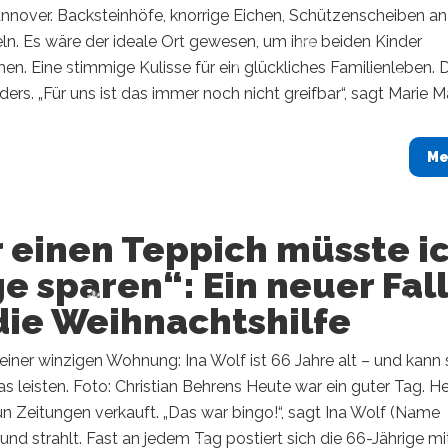
nnover. Backsteinhöfe, knorrige Eichen, Schützenscheiben an
n. Es wäre der ideale Ort gewesen, um ihre beiden Kinder
en. Eine stimmige Kulisse für ein glückliches Familienleben.
ers. „Für uns ist das immer noch nicht greifbar“, sagt Marie Ma
Me
 einen Teppich müsste i
e sparen“: Ein neuer Fall
die Weihnachtshilfe
n einer winzigen Wohnung: Ina Wolf ist 66 Jahre alt – und kann 
 leisten. Foto: Christian Behrens Heute war ein guter Tag. H
un Zeitungen verkauft. „Das war bingo!“, sagt Ina Wolf (Name
und strahlt. Fast an jedem Tag postiert sich die 66-Jährige mi