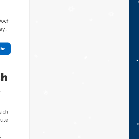
 Doch
y...
hr
ch
sich
eute
t