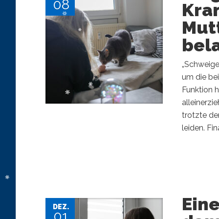
08
Kran
Mutt
bel
„Schweige
um die bei
Funktion h
alleinerzi
trotzte de
leiden. Fi
Eine
DEZ.
01