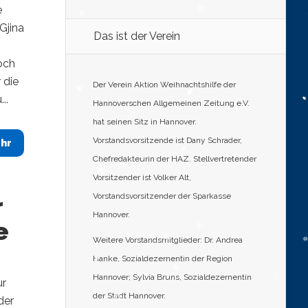
e
Gjina
Das ist der Verein
noch
 die
Der Verein Aktion Weihnachtshilfe der
..
Hannoverschen Allgemeinen Zeitung e.V.
hat seinen Sitz in Hannover.
Vorstandsvorsitzende ist Dany Schrader,
hr
Chefredakteurin der HAZ. Stellvertretender
Vorsitzender ist Volker Alt,
Vorstandsvorsitzender der Sparkasse
r
Hannover.
e
Weitere Vorstandsmitglieder: Dr. Andrea
Hanke, Sozialdezernentin der Region
Hannover; Sylvia Bruns, Sozialdezernentin
ur
der Stadt Hannover.
der