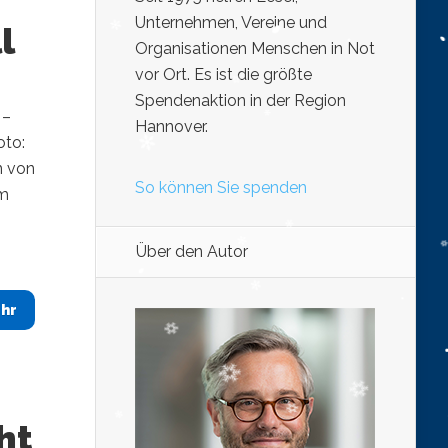
Unternehmen, Vereine und
l
Organisationen Menschen in Not
vor Ort. Es ist die größte
Spendenaktion in der Region
 –
Hannover.
oto:
n von
So können Sie spenden
em
Über den Autor
hr
ht