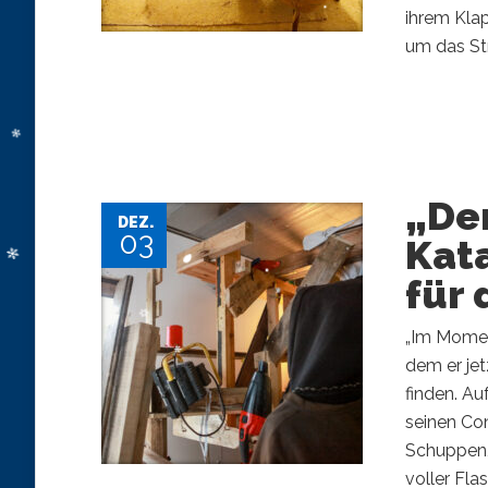
ihrem Kla
um das Str
„Der
DEZ.
03
Kata
für
„Im Moment
dem er jetz
finden. Au
seinen Con
Schuppen,
voller Flas