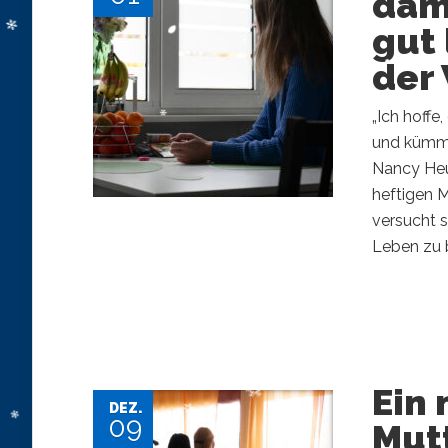
dami
gut 
der 
„Ich hoffe
und kümmer
Nancy Heus
heftigen M
versucht s
Leben zu bi
Ein 
DEZ.
09
Mut