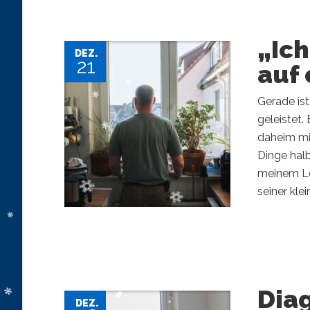
„Ich
DEZ.
21
auf
Gerade is
geleistet.
daheim mit
Dinge halb
meinem Le
seiner kle
Dia
DEZ.