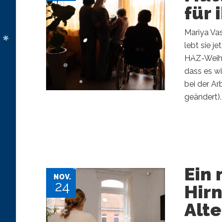
für 
Mariya Vas
lebt sie j
HAZ-Weihna
dass es wi
bei der Ar
geändert). 
Ein 
NOV.
24
Hir
Alt