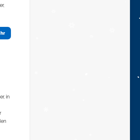
r,
hr
r, in
r
den
.