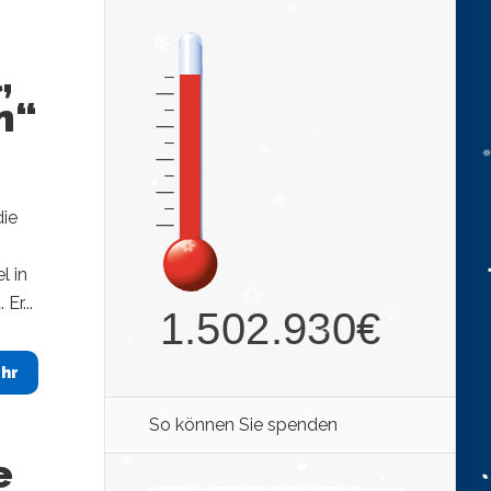
,
n“
die
l in
Er...
hr
So können Sie spenden
e