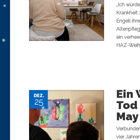
„Ich würde
Krankheit 
Engell ihr
Altenpfleg
ein verhee
HAZ-Weihna
Ein 
DEZ.
25
Tod 
May
Verbunden
vier Jahre