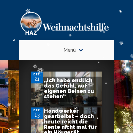
Menü
DEZ.
21
„Ich habe endlich
das Gefühl, auf
eigenen Beinen zu
stehen“
Er hat als
selbständiger
Handwerker
DEZ.
13
gearbeitet – doch
heute reicht die
Rente nicht mal für
ein Hörgerät