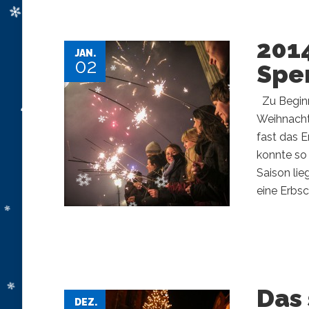
2014
JAN.
02
Spe
Zu Beginn 
Weihnachts
fast das E
konnte so 
Saison lie
eine Erbsc
Das 
DEZ.