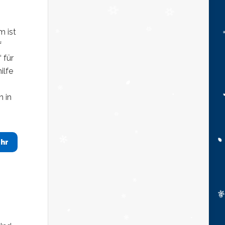
m ist
f
 für
ilfe
n in
hr