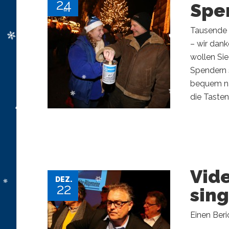
24
Spen
Tausende 
– wir dank
wollen Si
Spendern s
bequem na
die Tasten 
Vid
DEZ.
22
sin
Einen Beric