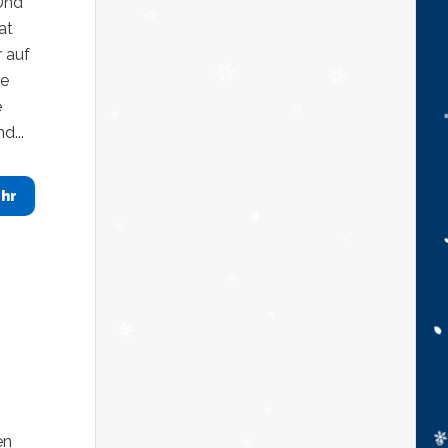
Und
at
 auf
ie
e
d...
hr
en