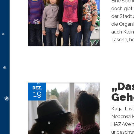
Eine Spen
doch gibt
der Stadt
die Organ
auch Klein
Tasche, ho
„Das
DEZ.
19
Geh
Katja. L i
Nebenwirku
HAZ-Weihna
unbeschwer