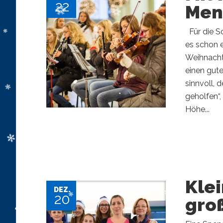
22
Men
Für die S
es schon 
Weihnachts
einen gute
sinnvoll, 
geholfen“,
Höhe...
Klei
DEZ.
20
gro