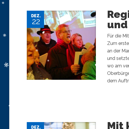
Reg
DEZ.
22
und
Für die Mi
Zum erste
an der Mar
und setzte
wo am ver
Oberbürge
dem Auftrit
Mit 
DEZ.