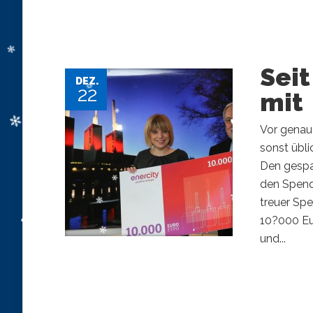
Seit
DEZ.
22
mit
Vor genau 
sonst übli
Den gespa
den Spend
treuer Sp
10?000 Eur
und...