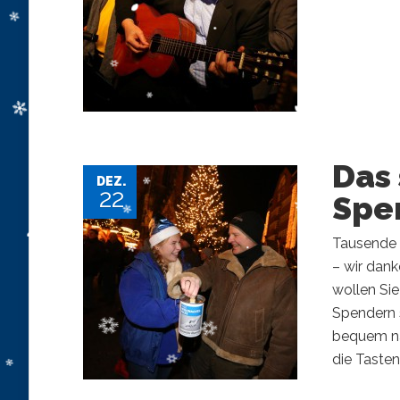
Das 
DEZ.
22
Spen
Tausende 
– wir dank
wollen Si
Spendern s
bequem na
die Tasten 