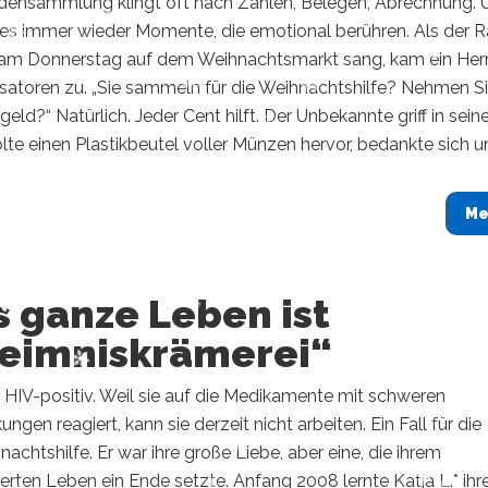
densammlung klingt oft nach Zahlen, Belegen, Abrechnung. 
 es immer wieder Momente, die emotional berühren. Als der R
 am Donnerstag auf dem Weihnachtsmarkt sang, kam ein Herr
isatoren zu. „Sie sammeln für die Weihnachtshilfe? Nehmen S
geld?“ Natürlich. Jeder Cent hilft. Der Unbekannte griff in sein
lte einen Plastikbeutel voller Münzen hervor, bedankte sich un
Me
 ganze Leben ist
eimniskrämerei“
st HIV-positiv. Weil sie auf die Medikamente mit schweren
ngen reagiert, kann sie derzeit nicht arbeiten. Ein Fall für die
chtshilfe. Er war ihre große Liebe, aber eine, die ihrem
ten Leben ein Ende setzte. Anfang 2008 lernte Katja L.* ihr