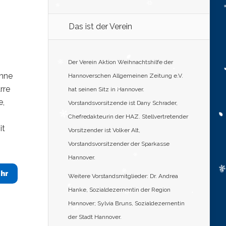
Das ist der Verein
Der Verein Aktion Weihnachtshilfe der
ühne
Hannoverschen Allgemeinen Zeitung e.V.
rre
hat seinen Sitz in Hannover.
e,
Vorstandsvorsitzende ist Dany Schrader,
Chefredakteurin der HAZ. Stellvertretender
it
Vorsitzender ist Volker Alt,
Vorstandsvorsitzender der Sparkasse
Hannover.
hr
Weitere Vorstandsmitglieder: Dr. Andrea
Hanke, Sozialdezernentin der Region
Hannover; Sylvia Bruns, Sozialdezernentin
der Stadt Hannover.