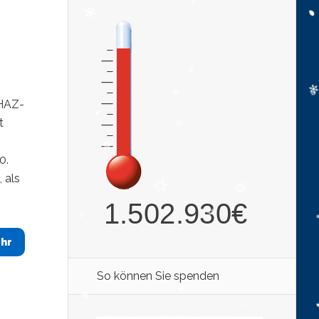
 HAZ-
t
0.
 als
hr
So können Sie spenden