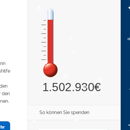
ann
hilfe
 den
r den
onen.
So können Sie spenden
hr