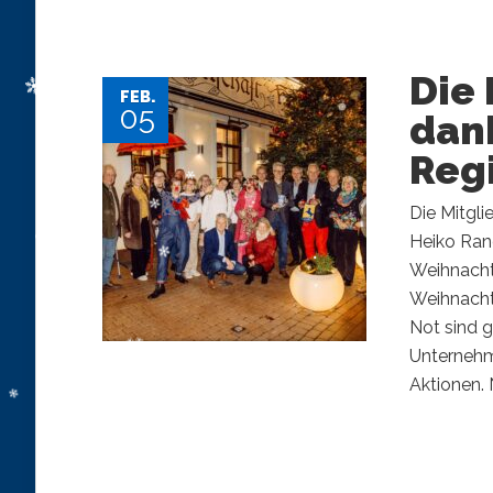
Die
FEB.
05
dank
Reg
Die Mitgl
Heiko Ran
Weihnachts
Weihnacht
Not sind 
Unternehm
Aktionen. 