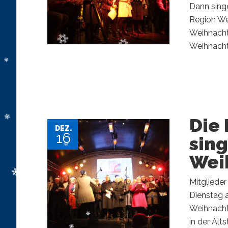
Dann sing
Region We
Weihnacht
Weihnachts
Die 
DEZ.
16
sin
Wei
Mitgliede
Dienstag a
Weihnacht
in der Alt