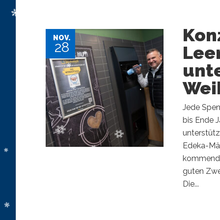
Kon
NOV.
28
Lee
unt
Wei
Jede Spen
bis Ende 
unterstütz
Edeka-Mär
kommenden
guten Zwec
Die...