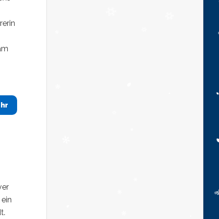
erin
eam
hr
ver
 ein
t.