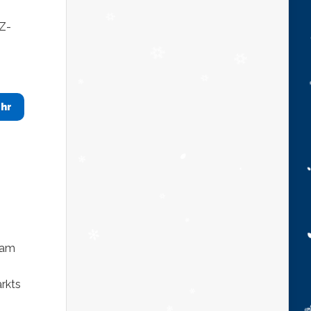
AZ-
hr
 am
rkts