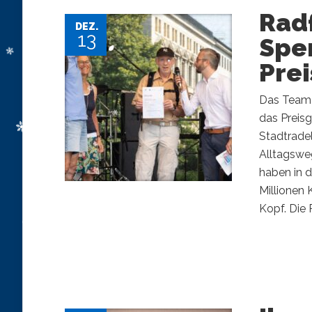
Radf
DEZ.
13
Spe
Pre
Das Team 
das Preisg
Stadtrade
Alltagswe
haben in 
Millionen 
Kopf. Die 