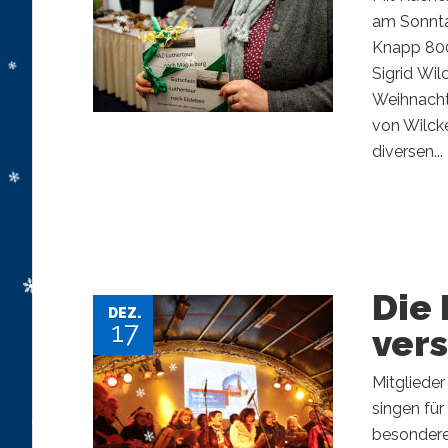
am Sonnta
Knapp 800
Sigrid Wi
Weihnacht
von Wilcke
diversen...
Die 
DEZ.
17
vers
Mitgliede
singen für
besondere