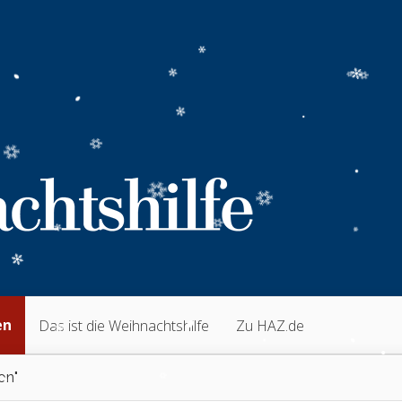
en
Das ist die Weihnachtshilfe
Zu HAZ.de
on"