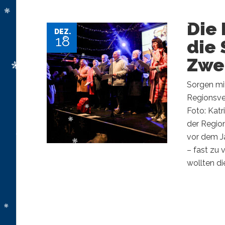
Die 
DEZ.
18
die
Zwe
Sorgen mi
Regionsve
Foto: Kat
der Regio
vor dem J
– fast zu 
wollten die