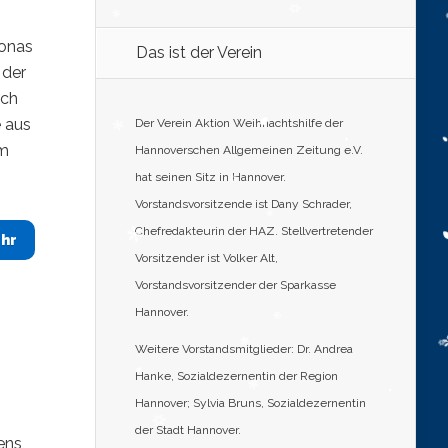
Jonas
Das ist der Verein
 der
rch
e aus
Der Verein Aktion Weihnachtshilfe der
am
Hannoverschen Allgemeinen Zeitung e.V.
hat seinen Sitz in Hannover.
Vorstandsvorsitzende ist Dany Schrader,
Chefredakteurin der HAZ. Stellvertretender
hr
Vorsitzender ist Volker Alt,
Vorstandsvorsitzender der Sparkasse
Hannover.
Weitere Vorstandsmitglieder: Dr. Andrea
Hanke, Sozialdezernentin der Region
Hannover; Sylvia Bruns, Sozialdezernentin
der Stadt Hannover.
ens