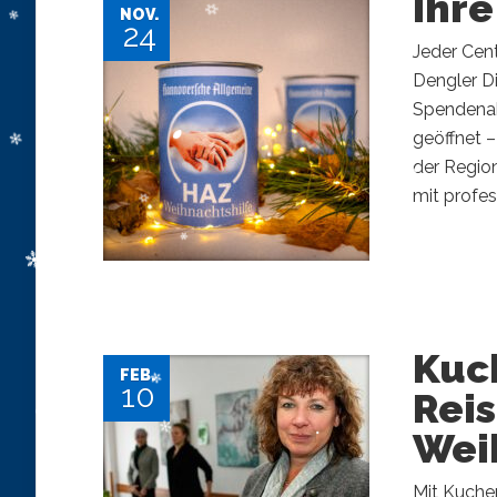
Ihre
NOV.
24
Jeder Cent
Dengler Di
Spendenak
geöffnet –
der Regio
mit profes
Kuc
FEB.
10
Reis
Wei
Mit Kuchen