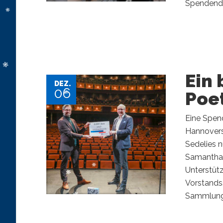
Spendendo
Ein
DEZ.
06
Poe
Eine Spen
Hannovers
Sedelies 
Samantha 
Unterstüt
Vorstandss
Sammlung 