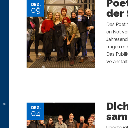
Poe
DEZ.
09
der
Das Poetr
on Not vor
Jahresend
tragen meh
Das Publik
Veranstalt
Dic
DEZ.
04
sam
Überzeugt