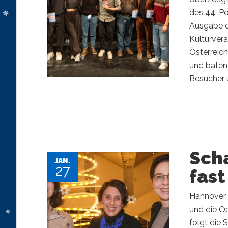
des 44. Po
Ausgabe d
Kulturvera
Österreich
und baten
Besucher u
Sch
JAN.
27
fas
Hannover 
und die O
folgt die