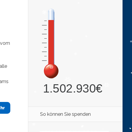
m vom
alle
eams
hr
So können Sie spenden