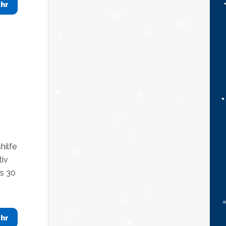
hr
hilfe
tiv
s 30
hr