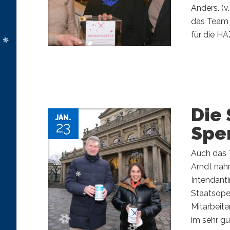
Anders. (v
das Team 
für die HA
Die 
JAN.
23
Spe
Auch das 
Arndt nah
Intendant
Staatsope
Mitarbeite
im sehr g