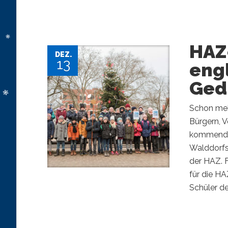
HAZ
DEZ.
13
engl
Ged
Schon meh
Bürgern, 
kommenden
Walddorfs
der HAZ. F
für die H
Schüler de