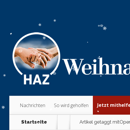
Jetzt mithelf
Nachrichten
So wird geholfen
Startseite
Artikel getaggt mit
Oper