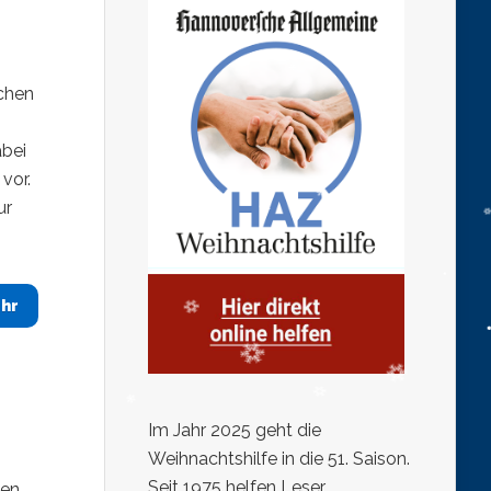
chen
abei
vor.
ur
hr
Im Jahr 2025 geht die
Weihnachtshilfe in die 51. Saison.
Seit 1975 helfen Leser,
nen