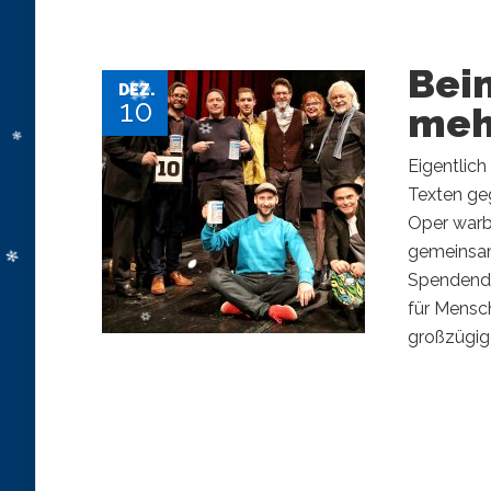
Bei
DEZ.
10
meh
Eigentlich
Texten ge
Oper warb
gemeinsam
Spendendo
für Mensc
großzügige