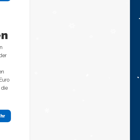
en
en
der
en
Euro
 die
hr