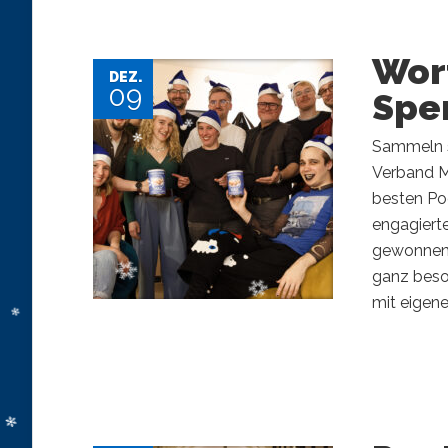
Wor
DEZ.
09
Spe
Sammeln s
Verband Ma
besten Po
engagierte
gewonnen.
ganz beso
mit eigene