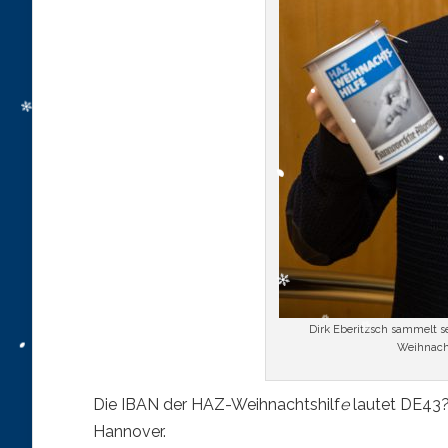
Dirk Eberitzsch sammelt s
Weihnacht
Die IBAN der HAZ-Weihnachtshilf
e
lautet DE43?
Hannover.