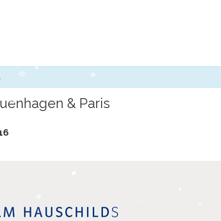
.
euenhagen & Paris
16