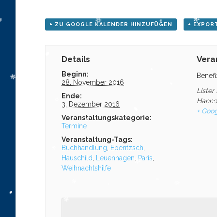
+ ZU GOOGLE KALENDER HINZUFÜGEN
+ EXPORT
Details
Vera
Beginn:
Benef
28. November 2016
Lister
Ende:
Hanno
3. Dezember 2016
+ Goog
Veranstaltungskategorie:
Termine
Veranstaltung-Tags:
Buchhandlung
,
Eberitzsch
,
Hauschild
,
Leuenhagen
,
Paris
,
Weihnachtshilfe