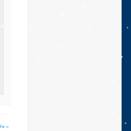
lfe
»