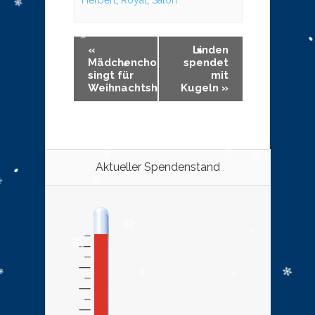
Herbert
,
Royal
,
Salon
«
Linden
Mädchenchor
spendet
singt für
mit
Weihnachtshilfe
Kugeln
»
Aktueller Spendenstand