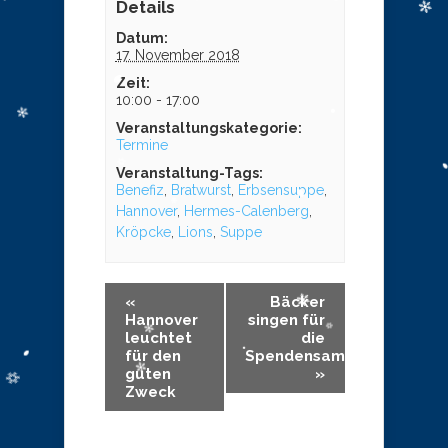
Details
Datum:
17. November 2018
Zeit:
10:00 - 17:00
Veranstaltungskategorie:
Termine
Veranstaltung-Tags:
Benefiz
,
Bratwurst
,
Erbsensuppe
,
Hannover
,
Hermes-Calenberg
,
Kröpcke
,
Lions
,
Suppe
«
Bäcker
Hannover
singen für
leuchtet
die
für den
Spendensammlung
guten
»
Zweck