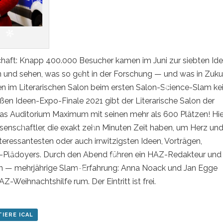
chaft: Knapp 400.000 Besucher kamen im Juni zur siebten Id
n und sehen, was so geht in der Forschung — und was in Zuku
en im Literarischen Salon beim ersten Salon-Science-Slam ke
oßen Ideen-Expo-Finale 2021 gibt der Literarische Salon der
 das Auditorium Maximum mit seinen mehr als 600 Plätzen! Hie
enschaftler, die exakt zehn Minuten Zeit haben, um Herz und
eressantesten oder auch irrwitzigsten Ideen, Vorträgen,
-Plädoyers. Durch den Abend führen ein HAZ-Redakteur und 
ngen — mehrjährige Slam-Erfahrung: Anna Noack und Jan Egge
-Weihnachtshilfe rum. Der Eintritt ist frei.
IERE ICAL