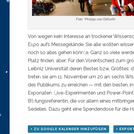
Foto: Philipp von Ditfurth
Von wegen kein Interesse an trockener Wissens
Expo aufs Messegelände. Sie alle wollten wisse
noch so alles gehen könnte. Ganz so viele werd
Platz finden, aber: Für den Vorentscheid zum gr
Leibniz Universität deren Bestes bzw. Größtes:
treten sie am 11. November um 20 an: sechs Wiss
des Publikums zu erreichen — mit den besten, int
Exponaten, Live-Experimenten und Power-Point
Bildungsreferentin, die vor allem eines mitbri
Sedelies. Dazu geht eine Spendendose für die HAZ
+ ZU GOOGLE KALENDER HINZUFÜGEN
+ EXPORT