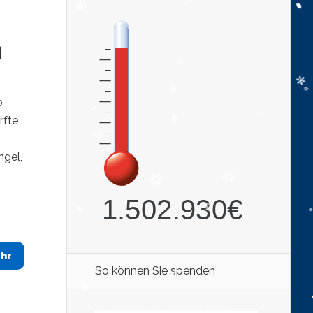
n
b
rfte
ngel,
hr
So können Sie spenden