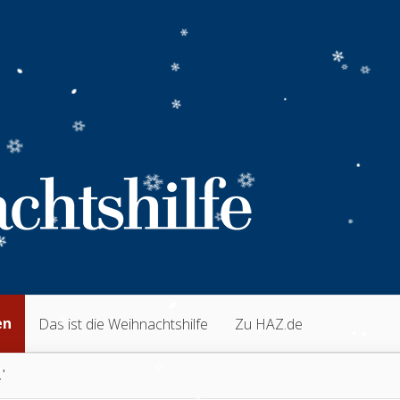
en
Das ist die Weihnachtshilfe
Zu HAZ.de
"