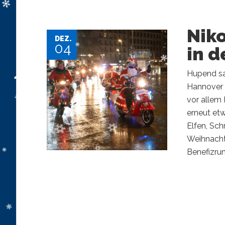
Nik
DEZ.
04
in d
Hupend sa
Hannover 
vor allem 
erneut etw
Elfen, Sc
Weihnacht
Benefizrun