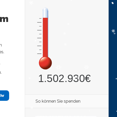
um
n
es.
f
.
hr
So können Sie spenden