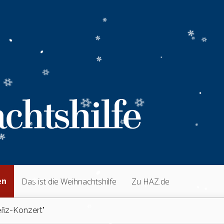
en
Das ist die Weihnachtshilfe
Zu HAZ.de
fiz-Konzert"