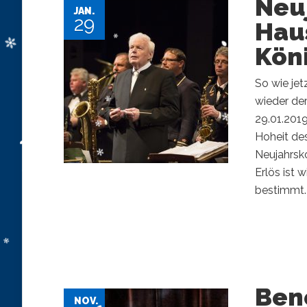
Neu
JAN.
29
Hau
Kön
So wie jet
wieder der
29.01.201
Hoheit de
Neujahrsko
Erlös ist 
bestimmt. 
Ben
NOV.