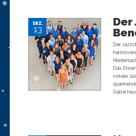
Der 
DEZ.
13
Ben
Der Jazzch
hannovers
Niedersac
Das Ensem
vokale Ja
spannende
Dabei hauc