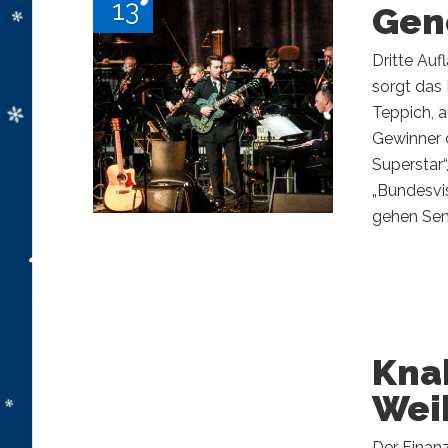
13
Gen
Dritte Auf
sorgt das
Teppich, 
Gewinner 
Superstar“
„Bundesvis
gehen Seni
Knab
Wei
Der Finan