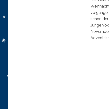
Weihnachts
vergangene
schon der
Junge Vok
November 
Adventsko