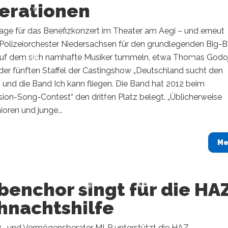
erationen
lage für das Benefizkonzert im Theater am Aegi – und erneut
 Polizeiorchester Niedersachsen für den grundlegenden Big-
auf dem sich namhafte Musiker tummeln, etwa Thomas Godoj
der fünften Staffel der Castingshow „Deutschland sucht den
, und die Band Ich kann fliegen. Die Band hat 2012 beim
ion-Song-Contest“ den dritten Platz belegt. „Üblicherweise
oren und junge...
Me
enchor singt für die HA
hnachtshilfe
z- und Vermögensberater MLP unterstützt die HAZ-