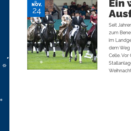
Ein 
NOV.
24
Ausf
Seit Jahre
zum Benef
im Landge
dem Weg e
Celle. Vor
Stallanla
Weihnachts