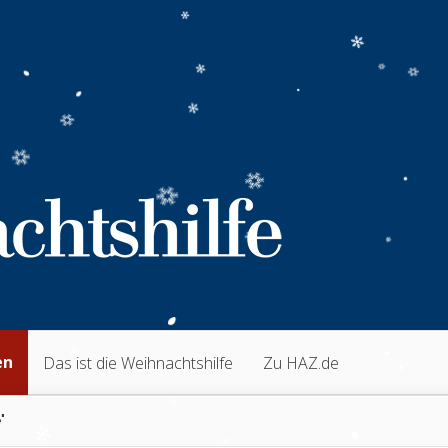
en
Das ist die Weihnachtshilfe
Zu HAZ.de
"