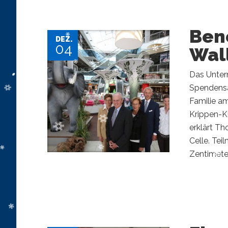
Bene
DEZ.
04
Wal
Das Unter
Spendensa
Familie am
Krippen-Ku
erklärt T
Celle. Te
Zentimeter