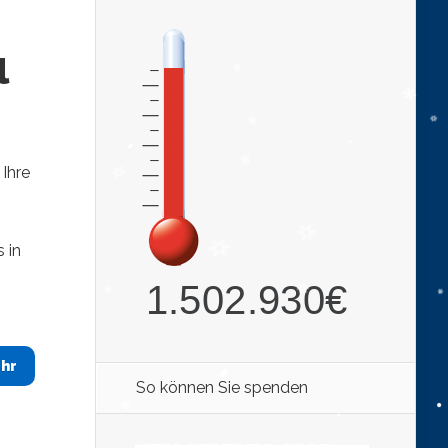
l
Ihre
 in
hr
So können Sie spenden