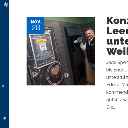
Kon
NOV.
28
Lee
unt
Wei
Jede Spen
bis Ende 
unterstütz
Edeka-Mär
kommenden
guten Zwec
Die...