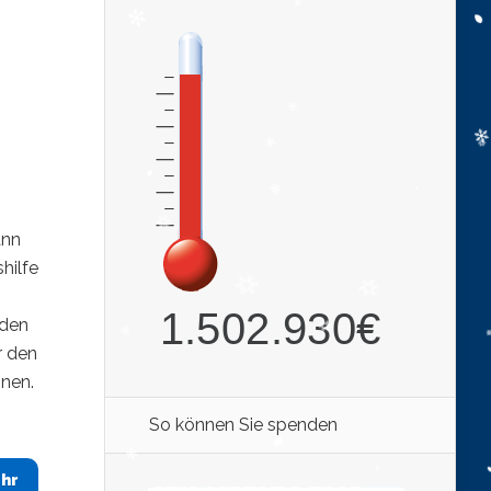
ann
hilfe
 den
r den
onen.
So können Sie spenden
hr