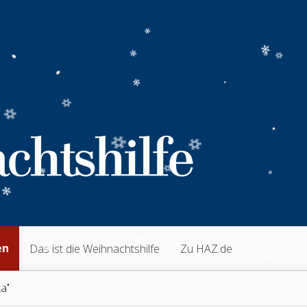
en
Das ist die Weihnachtshilfe
Zu HAZ.de
a"