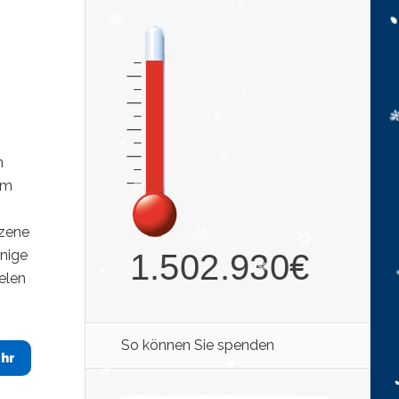
n
em
szene
nnige
elen
So können Sie spenden
hr