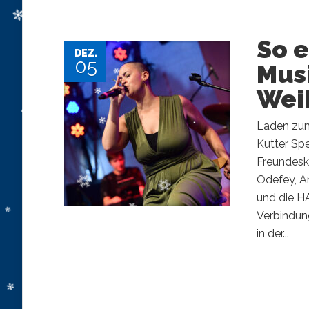
So 
DEZ.
05
Musi
Wei
Laden zum 
Kutter Sp
Freundesk
Odefey, A
und die HA
Verbindung
in der...