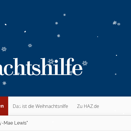
en
Das ist die Weihnachtshilfe
Zu HAZ.de
y-Mae Lewis"