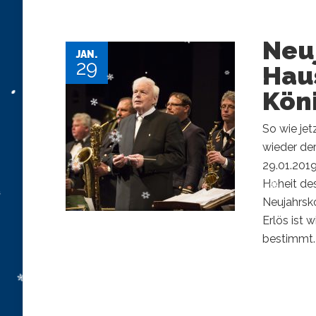
Neu
JAN.
29
Hau
Kön
So wie jet
wieder der
29.01.201
Hoheit de
Neujahrsko
Erlös ist 
bestimmt. 