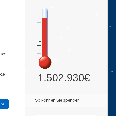
t am
 der
So können Sie spenden
hr