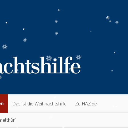
en
Das ist die Weihnachtshilfe
Zu HAZ.de
elthür"