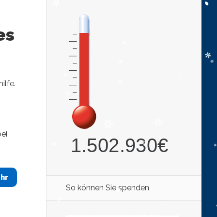
es
ilfe.
ei
hr
So können Sie spenden