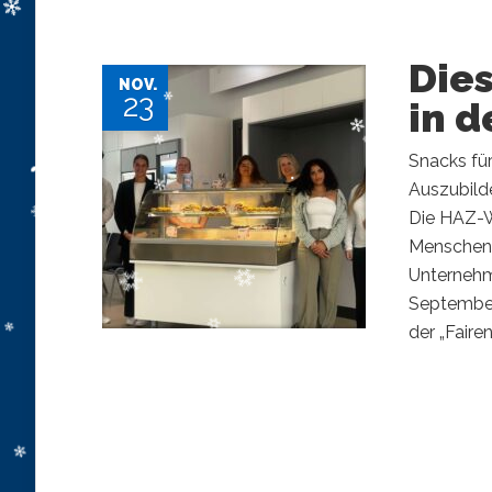
Dies
NOV.
23
in 
Snacks fü
Auszubild
Die HAZ-W
Menschen 
Unternehm
September
der „Faire