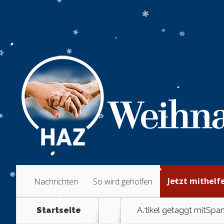
Jetzt mithelf
Nachrichten
So wird geholfen
Startseite
Artikel getaggt mit
Span