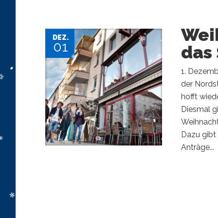
Wei
DEZ.
01
das
1. Dezemb
der Nords
hofft wie
Diesmal gi
Weihnacht
Dazu gibt 
Anträge...