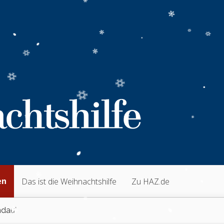
en
Das ist die Weihnachtshilfe
Zu HAZ.de
dau"