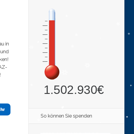
u in
 und
ken!
HAZ-
!
hr
So können Sie spenden