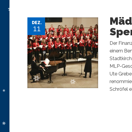
Mäd
DEZ.
11
Spe
Der Finan
einem Ben
Stadtkirc
MLP-Gesch
Ute Grebe-
renommier
Schröfel e