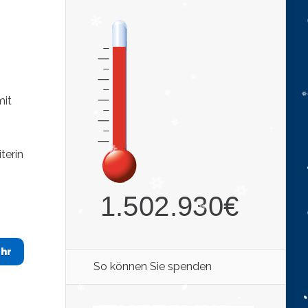
mit
terin
hr
So können Sie spenden