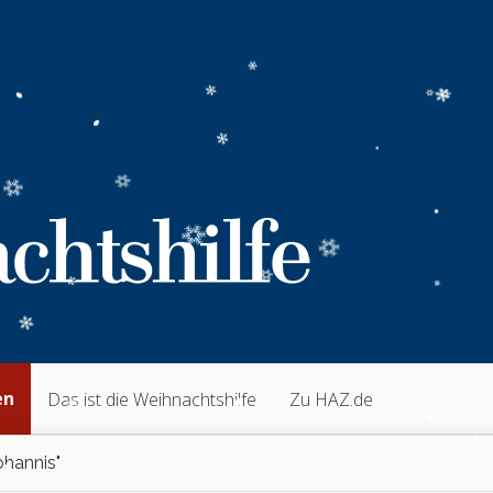
en
Das ist die Weihnachtshilfe
Zu HAZ.de
ohannis"