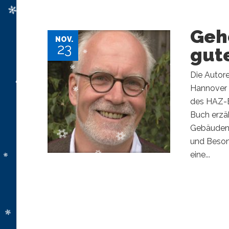
Geh
NOV.
23
gut
Die Autore
Hannover 
des HAZ-B
Buch erzä
Gebäuden,
und Beson
eine...