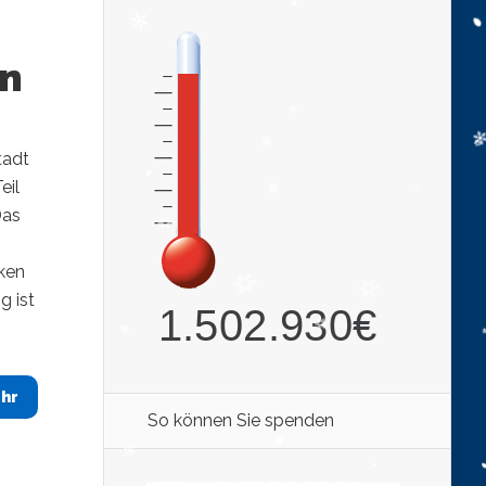
en
tadt
eil
Das
ken
g ist
hr
So können Sie spenden