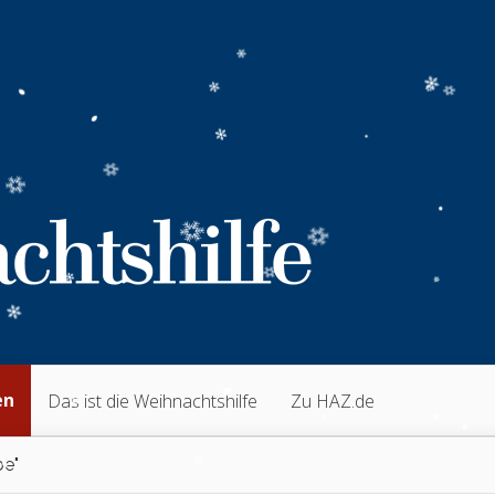
en
Das ist die Weihnachtshilfe
Zu HAZ.de
be"