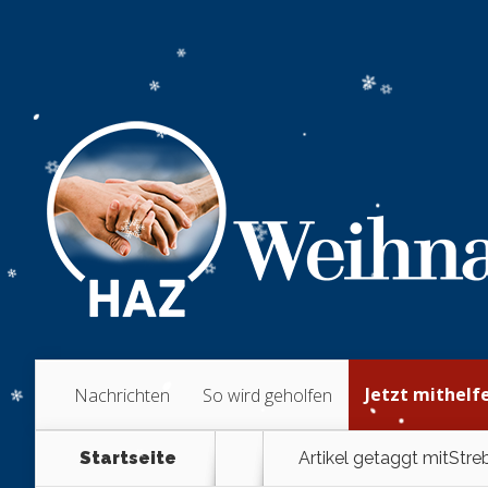
Jetzt mithelf
Nachrichten
So wird geholfen
Startseite
Artikel getaggt mit
Stre