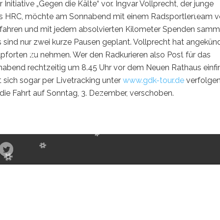
Initiative „Gegen die Kälte“ vor. Ingvar Vollprecht, der junge
bs HRC, möchte am Sonnabend mit einem Radsportlerteam 
 fahren und mit jedem absolvierten Kilometer Spenden samm
 sind nur zwei kurze Pausen geplant. Vollprecht hat angekünd
forten zu nehmen. Wer den Radkurieren also Post für das
nabend rechtzeitig um 8.45 Uhr vor dem Neuen Rathaus einfi
t sich sogar per Livetracking unter
www.gdk-tour.de
verfolgen
 die Fahrt auf Sonntag, 3. Dezember, verschoben.