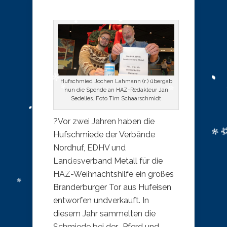
Hufschmied Jochen Lahmann (r.) übergab
nun die Spende an HAZ-Redakteur Jan
Sedelies. Foto Tim Schaarschmidt
?Vor zwei Jahren haben die
Hufschmiede der Verbände
Nordhuf, EDHV und
Landesverband Metall für die
HAZ-Weihnachtshilfe ein großes
Branderburger Tor aus Hufeisen
entworfen undverkauft. In
diesem Jahr sammelten die
Schmiede bei der „Pferd und