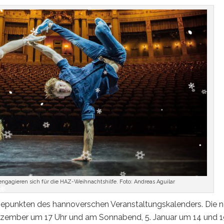
engagieren sich für die HAZ-Weihnachtshilfe. Foto: Andreas Aguilar
hepunkten des hannoverschen Veranstaltungskalenders. Die 
ezember um 17 Uhr und am Sonnabend, 5. Januar um 14 und 