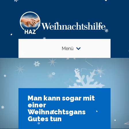
Menü
Man kann sogar mit
einer
Weihnachtsgans
Gutes tun