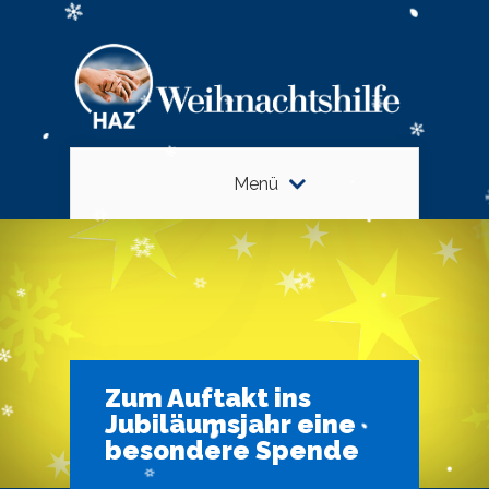
Menü
Zum Auftakt ins
Jubiläumsjahr eine
besondere Spende