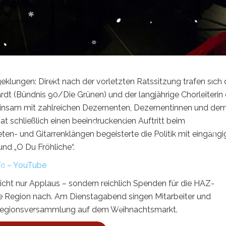
eklungen: Direkt nach der vorletzten Ratssitzung trafen sich 
rdt (Bündnis 90/Die Grünen) und der langjährige Chorleiterin
insam mit zahlreichen Dezernenten, Dezernentinnen und de
at schließlich einen beeindruckenden Auftritt beim
en- und Gitarrenklängen begeisterte die Politik mit eingäng
 und „O Du Fröhliche“.
lfe – YouTube
cht nur Applaus – sondern reichlich Spenden für die HAZ-
ie Region nach. Am Dienstagabend singen Mitarbeiter und
r Regionsversammlung auf dem Weihnachtsmarkt.