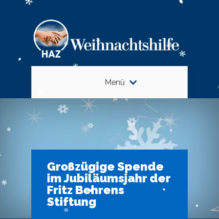
Menü
Großzügige Spende
im Jubiläumsjahr der
Fritz Behrens
Stiftung