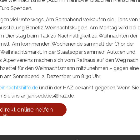
r die Weihnachtshilfe. „Auch in Hannover brauchen Menschen i
 Euro Spenden.
gen viel unterwegs. Am Sonnabend verkaufen die Lions von 
tausstellung Benefiz-Weihnachtskugeln. Am Montag wird bei 
am Dienstag beim Talk zu Nachhaltigkeit zu Weihnachten der
ammelt. Am kommenden Wochenende sammelt der Chor der
Weihnachtsmarkt. In der Staatsoper sammeln Autoren und
des Alpenvereins machen sich vom Rathaus auf den Weg nach
schzettel für den Weihnachtsmann mitzunehmen – gegen eine
on am Sonnabend, 2. Dezember, um 8.30 Uhr.
ihnachtshilfe.de
und in der HAZ bekannt gegeben. Wenn Sie
 Sie uns an jan.sedelies@haz.de.
 direkt online helfen