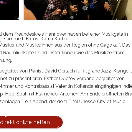
 dem Freundeskreis Hannover haben bei einer Musikgala im
sammelt. Fotos: Katrin Kutter
 Musiker und Musikerinnen aus der Region ohne Gage auf. Das
 Räumlichkeiten. Und Institutionen wie das Musikzentrum
mlung.
gleitet von Pianist David Gerlach für filigrane Jazz-Klänge,
ef zu präsentieren. Esther Odefey verband begleitet von
Bothmer und Kontrabassist Valentin Kollanda eingängigen Indi
ip-Hop, Soul mit Flamenco-Anleihen. Am Ende eröffneten Br
einlagen – ein Abend, der dem Titel Unesco City of Music
 direkt online helfen