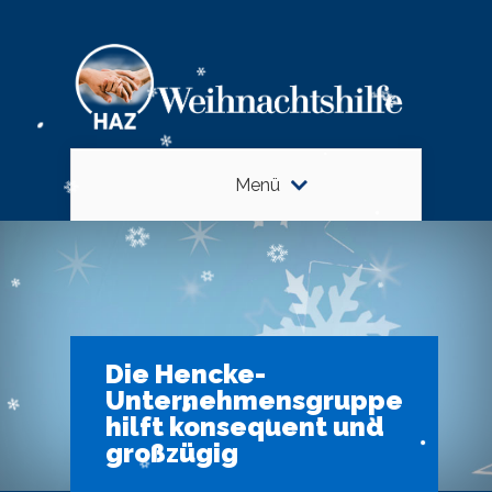
Menü
Die Hencke-
Unternehmensgruppe
hilft konsequent und
großzügig