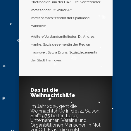
Chefredakteurin der HAZ. Stellvertretender
Vorsitzender ist Volker Alt,
Vorstandsvorsitzender der Sparkasse
Hannover.
Weitere Vorstandsmitglieder: Dr. Andrea
Hanke, Sozialdezernentin der Region
Hannover; Sylvia Bruns, Sozialdezernentin
der Stadt Hannover.
Das ist die
Weihnachtshilfe
Im Jahr 2025 geht die
Weihnachtshilfe in die 51. Saison.
Seit 1975 helfen Leser,
Unternehmen, Vereine und
Organisationen Menschen in Not
vor Ort. Es ist die größte