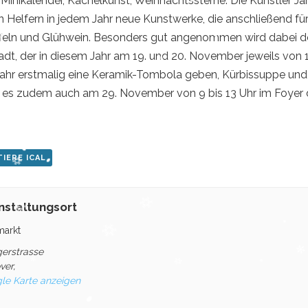
 Minikalender, Kachelkunst, Weihnachtssterne: Die Künstler Ja
en Helfern in jedem Jahr neue Kunstwerke, die anschließend fü
ffeln und Glühwein. Besonders gut angenommen wird dabei d
stadt, der in diesem Jahr am 19. und 20. November jeweils von 
m Jahr erstmalig eine Keramik-Tombola geben, Kürbissuppe und
es zudem auch am 29. November von 9 bis 13 Uhr im Foyer 
IERE ICAL
nstaltungsort
markt
gerstrasse
ver
,
le Karte anzeigen