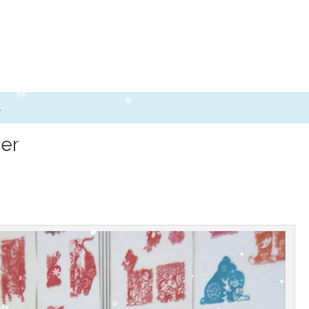
.
der