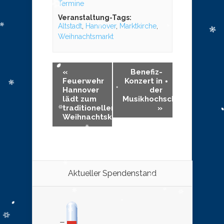
Termine
Veranstaltung-Tags:
Altstadt
,
Hannover
,
Marktkirche
,
Weihnachtsmarkt
«
Benefiz-
Feuerwehr
Konzert in
Hannover
der
lädt zum
Musikhochschule
traditionellen
»
Weihnachtskonzert
Aktueller Spendenstand