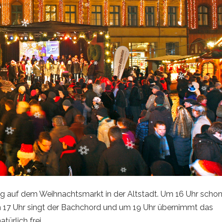
 auf dem Weihnachtsmarkt in der Altstadt. Um 16 Uhr schon 
um 17 Uhr singt der Bachchord und um 19 Uhr übernimmt das
türlich frei.