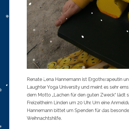
Renate Lena Hannemann ist Ergotherapeutin und L
Laughter Yoga University und meint es sehr erns
dem Motto „Lachen für den guten Zweck“ lädt s
Freizeitheim Linden um 20 Uhr. Um eine Anmeldu
Hannemann bittet um Spenden für das besond
Weihnachtshilfe.