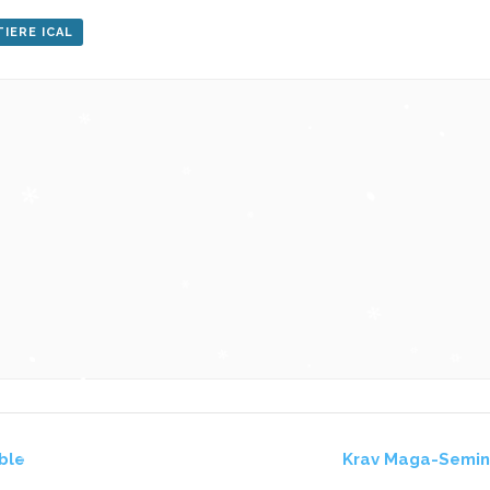
IERE ICAL
ble
Krav Maga-Semi