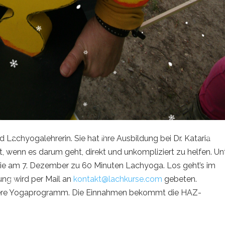
achyogalehrerin. Sie hat ihre Ausbildung bei Dr. Kataria
t, wenn es darum geht, direkt und unkompliziert zu helfen. Un
ie am 7. Dezember zu 60 Minuten Lachyoga. Los geht’s im
ng wird per Mail an
kontakt@lachkurse.com
gebeten.
ere Yogaprogramm. Die Einnahmen bekommt die HAZ-