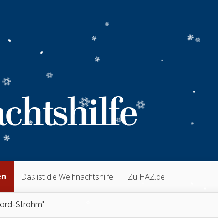
en
Das ist die Weihnachtshilfe
Zu HAZ.de
ord-Strohm"