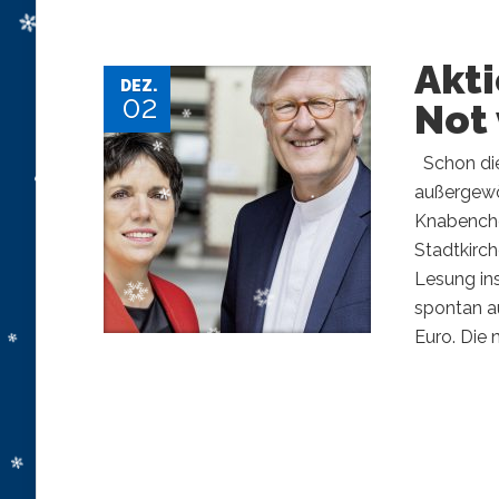
Akt
DEZ.
02
Not 
Schon die
außergewö
Knabencho
Stadtkirc
Lesung ins
spontan a
Euro. Die 