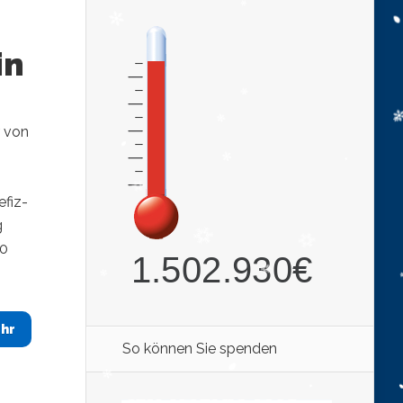
in
 von
efiz-
g
50
hr
So können Sie spenden