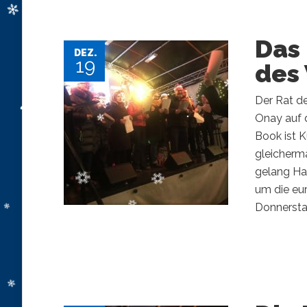
Das 
DEZ.
19
des
Der Rat d
Onay auf 
Book ist 
gleicherm
gelang Ha
um die eu
Donnersta