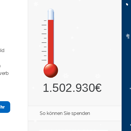
id
h
werb
hr
So können Sie spenden