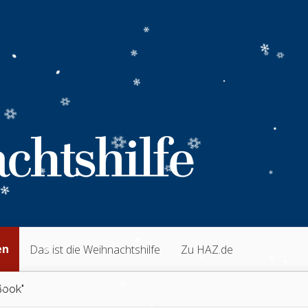
en
Das ist die Weihnachtshilfe
Zu HAZ.de
Book"