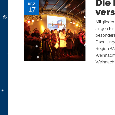
Die 
DEZ.
17
vers
Mitgliede
singen für
besondere
Dann sing
Region We
Weihnacht
Weihnachts