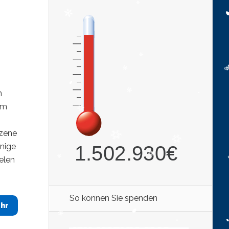
n
em
szene
nnige
elen
So können Sie spenden
hr