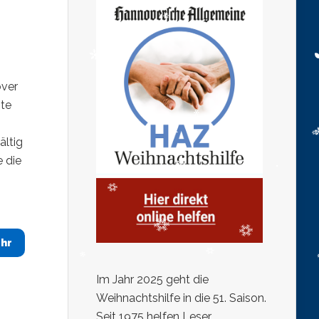
over
gte
n
ältig
 die
hr
Im Jahr 2025 geht die
Weihnachtshilfe in die 51. Saison.
Seit 1975 helfen Leser,