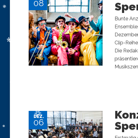
08
Spe
Bunte Anzü
Ensembles
Dezember,
Clip-Reih
Die Redak
präsentier
Musikszene
Kon
DEZ.
06
Spe
Erstmalig