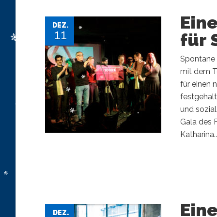
Eine
DEZ.
11
für
Spontane 
mit dem T
für einen
festgehalt
und sozial
Gala des F
Katharina..
Eine
DEZ.