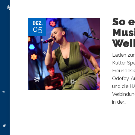
So 
DEZ.
05
Musi
Wei
Laden zum 
Kutter Sp
Freundesk
Odefey, A
und die HA
Verbindung
in der...