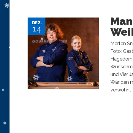
Man 
DEZ.
14
Wei
Merten Sm
Foto: Gas
Hagedorn 
Wunschmen
und Vier J
Wänden mi
verwöhnt w