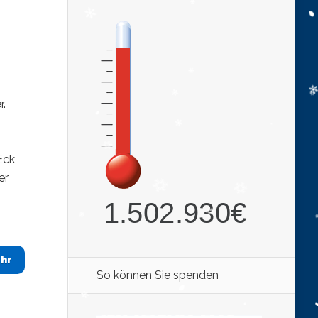
.
s
Eck
er
hr
So können Sie spenden