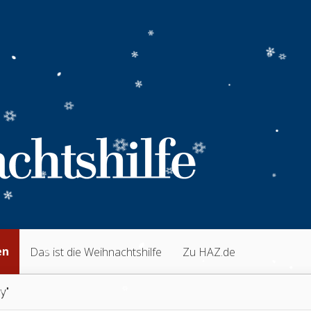
en
Das ist die Weihnachtshilfe
Zu HAZ.de
y"