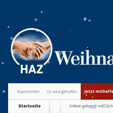
Jetzt mithelf
Nachrichten
So wird geholfen
Startseite
Artikel getaggt mit
Clich