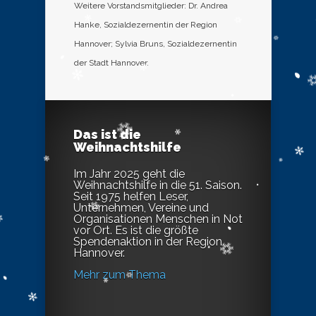
Weitere Vorstandsmitglieder: Dr. Andrea
Hanke, Sozialdezernentin der Region
Hannover; Sylvia Bruns, Sozialdezernentin
der Stadt Hannover.
Das ist die
Weihnachtshilfe
Im Jahr 2025 geht die
Weihnachtshilfe in die 51. Saison.
Seit 1975 helfen Leser,
Unternehmen, Vereine und
Organisationen Menschen in Not
vor Ort. Es ist die größte
Spendenaktion in der Region
Hannover.
Mehr zum Thema