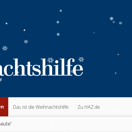
en
Das ist die Weihnachtshilfe
Zu HAZ.de
leute"