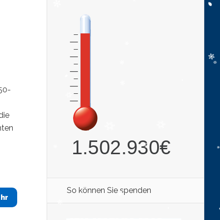
50-
die
nten
n
So können Sie spenden
hr