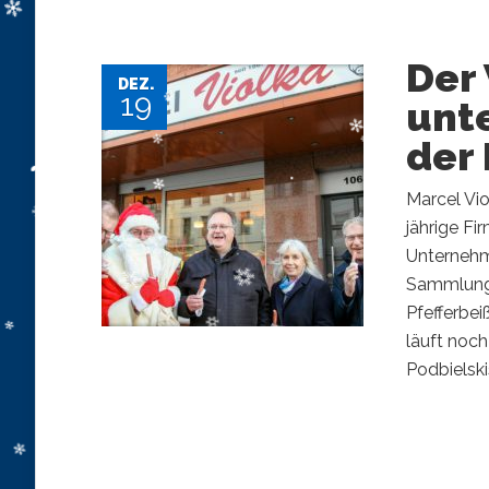
Der
DEZ.
19
unt
der 
Marcel ​Vi
jährige F
Unternehme
Sammlung 
Pfefferbei
läuft noch
Podbielskis