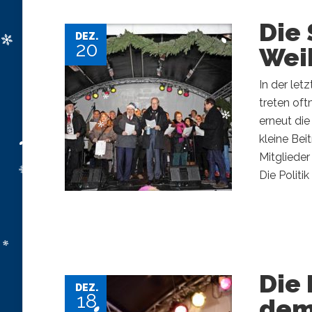
Die 
DEZ.
20
Wei
In der le
treten of
erneut di
kleine Bei
Mitglieder
Die Politi
Die 
DEZ.
18
dem