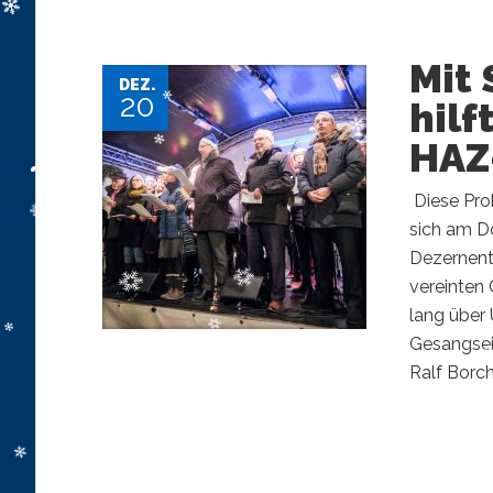
Mit
DEZ.
20
hilf
HAZ
​ Diese Pr
sich am Do
Dezernent
vereinten 
lang über
Gesangsei
Ralf Borche