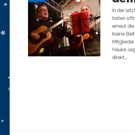
In der le
treten of
erneut di
kleine Bei
Mitgliede
Hauke Jaga
direkt...