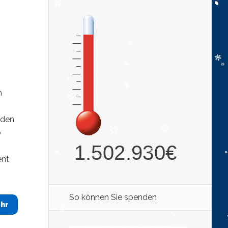
n
 den
o
ent
So können Sie spenden
hr