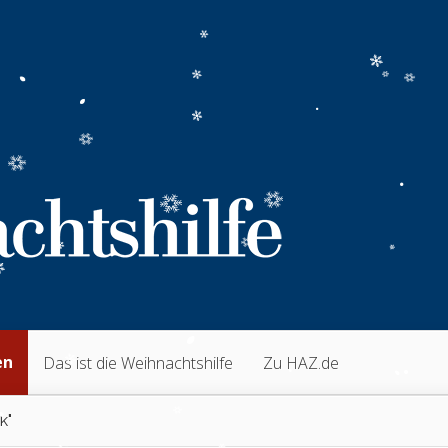
en
Das ist die Weihnachtshilfe
Zu HAZ.de
k"