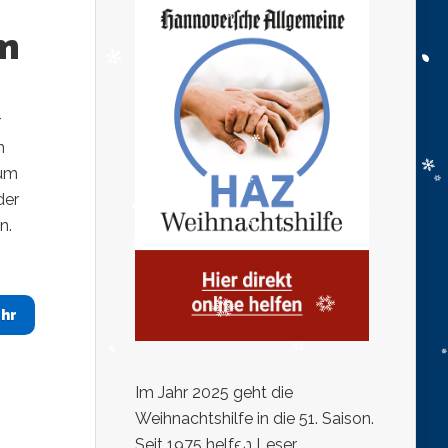
em
r
n
 um
der
n.
hr
Im Jahr 2025 geht die
Weihnachtshilfe in die 51. Saison.
Seit 1975 helfen Leser,