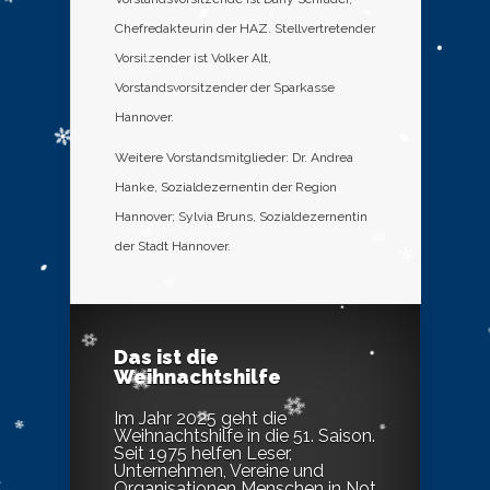
Chefredakteurin der HAZ. Stellvertretender
Vorsitzender ist Volker Alt,
Vorstandsvorsitzender der Sparkasse
Hannover.
Weitere Vorstandsmitglieder: Dr. Andrea
Hanke, Sozialdezernentin der Region
Hannover; Sylvia Bruns, Sozialdezernentin
der Stadt Hannover.
Das ist die
Weihnachtshilfe
Im Jahr 2025 geht die
Weihnachtshilfe in die 51. Saison.
Seit 1975 helfen Leser,
Unternehmen, Vereine und
Organisationen Menschen in Not