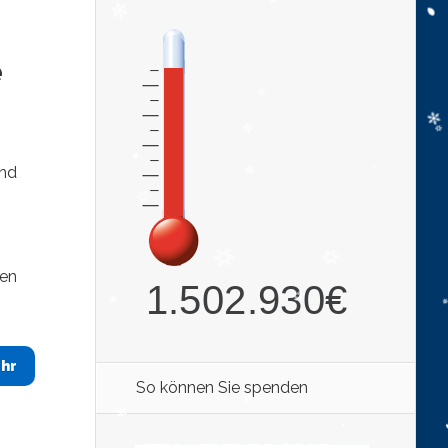
e
und
zen
hr
So können Sie spenden