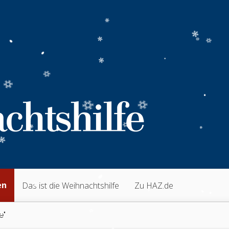
en
Das ist die Weihnachtshilfe
Zu HAZ.de
e"