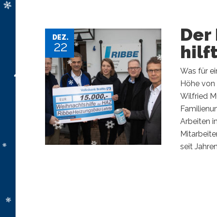
Der
DEZ.
22
hilf
Was für e
Höhe von 1
Wilfried 
Familienu
Arbeiten i
Mitarbeit
seit Jahren