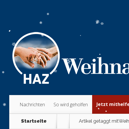
Jetzt mithelf
Nachrichten
So wird geholfen
Startseite
Artikel getaggt mit
Weih