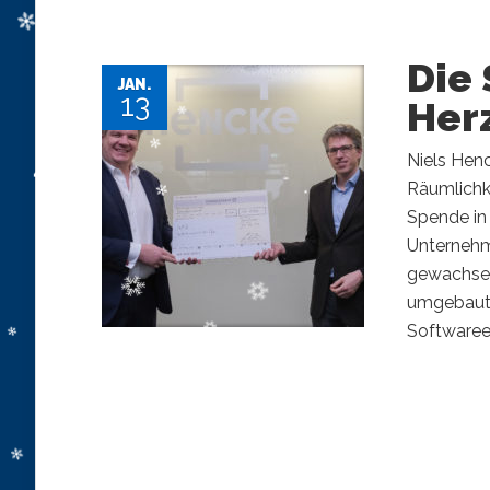
Die
JAN.
13
Her
Niels Hen
Räumlichk
Spende in
Unternehm
gewachsen
umgebaute
Softwaree