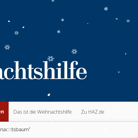
en
Das ist die Weihnachtshilfe
Zu HAZ.de
nachtsbaum"