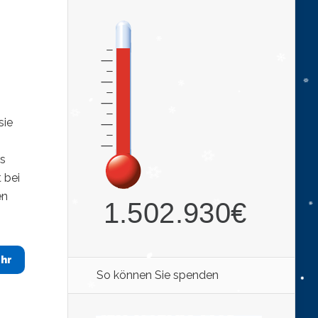
sie
rs
 bei
en
hr
So können Sie spenden