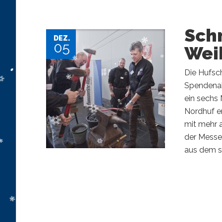
Sch
DEZ.
05
Wei
Die Hufsc
Spendenak
ein sechs
Nordhuf e
mit mehr a
der Messe
aus dem s