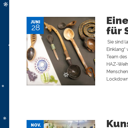
Eine
JUNI
28
für
​ Sie sind
Einklang“ 
Team des K
HAZ-Weihn
Menschen i
Lockdowns
Kuns
NOV.