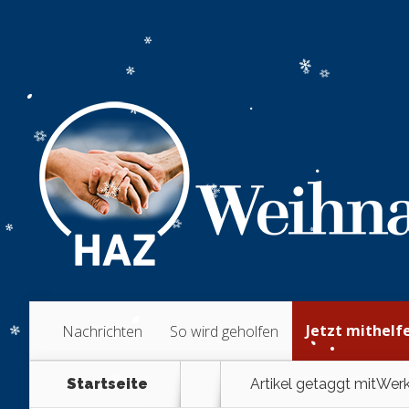
Jetzt mithelf
Nachrichten
So wird geholfen
Startseite
Artikel getaggt mit
Werk