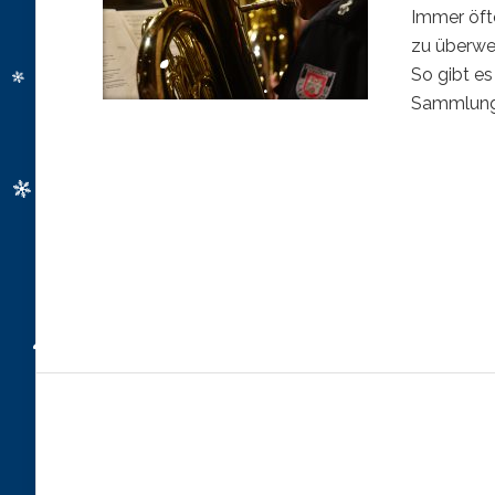
Immer öft
zu überwei
So gibt e
Sammlunge