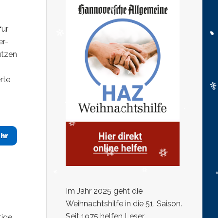
für
er-
ützen
rte
hr
Im Jahr 2025 geht die
Weihnachtshilfe in die 51. Saison.
Seit 1975 helfen Leser,
tige