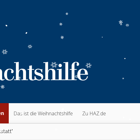
en
Das ist die Weihnachtshilfe
Zu HAZ.de
statt"