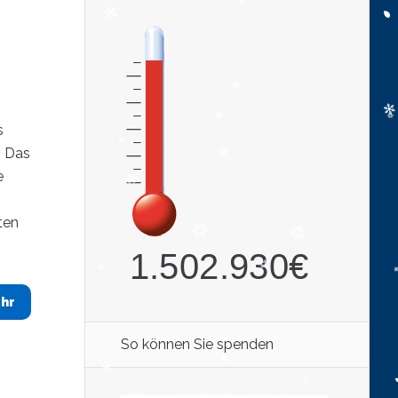
s
g Das
e
ten
hr
So können Sie spenden