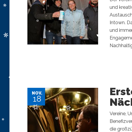
und kreati
Austausch
Intown. D
und immer
Engagemen
Nachhaltigk
Ers
NOV.
18
Näc
Vereine, 
Benefizve
die großz