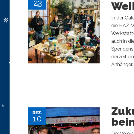
23
Wei
In der Gal
die HAZ-We
Werkstatt-
auch in di
Spendensa
derzeit ei
Anhänger..
Zuk
DEZ.
10
beim
Der Verein