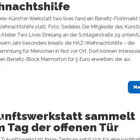
hnachtshilfe
erie-Künstler-Werkstatt two lives fand ein Benefiz-Flohmarkt 
ihnachtshilfe statt. Foto: Sedelies Die Mitglieder des Künstl
Atelier Two Lives Einklang an der Schlägerstraße 29 unterst
esem Jahr besonders kreativ die HAZ-Weihnachtshilfe – die
mmlung für Menschen in Not vor Ort. Dort können Interessie
nen Benefiz-Block Marmorton für 5 Euro erwerben, der als
.
Me
unftswerkstatt sammelt
 Tag der offenen Tür
 Zukunftswerkstatt Ihme-Zentrum setzt sich für eine nachhal