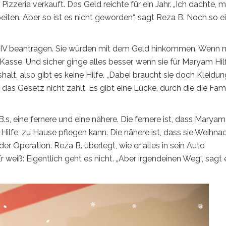
zzeria verkauft. Das Geld reichte für ein Jahr. „Ich dachte, m
iten. Aber so ist es nicht geworden“, sagt Reza B. Noch so e
z IV beantragen. Sie würden mit dem Geld hinkommen. Wenn n
 Kasse. Und sicher ginge alles besser, wenn sie für Maryam Hil
alt, also gibt es keine Hilfe. „Dabei braucht sie doch Kleidun
 das Gesetz nicht zählt. Es gibt eine Lücke, durch die die Fami
s, eine fernere und eine nähere. Die fernere ist, dass Maryam
t Hilfe, zu Hause pflegen kann. Die nähere ist, dass sie Weihna
 Operation. Reza B. überlegt, wie er alles in sein Auto
eiß: Eigentlich geht es nicht. „Aber irgendeinen Weg“, sagt 