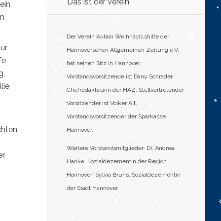
Das ist der Verein
ein
in
Der Verein Aktion Weihnachtshilfe der
ur
Hannoverschen Allgemeinen Zeitung e.V.
fe
hat seinen Sitz in Hannover.
g,
Vorstandsvorsitzende ist Dany Schrader,
lie
Chefredakteurin der HAZ. Stellvertretender
Vorsitzender ist Volker Alt,
Vorstandsvorsitzender der Sparkasse
chten
Hannover.
Weitere Vorstandsmitglieder: Dr. Andrea
er
Hanke, Sozialdezernentin der Region
Hannover; Sylvia Bruns, Sozialdezernentin
der Stadt Hannover.