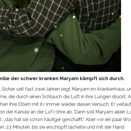
Familie der schwer kranken Maryam kämpft sich durch.
h. Sicher, seit fast zwei Jahren liegt Maryam im Krankenhaus, u
ne, die durch einen Schlauch die Luft in ihre Lungen drückt. 
en ihre Eltern mit ihr immer wieder diesen Versuch. Er verläuf
on der Kanüle an der Luftröhre ab. Dann soll Maryam allein L
B., „das hat sie schon häufiger geschafft.“ Aber vor ein paar W
en. 23 Minuten, bis sie erschöpft lächelte und mit der Hand