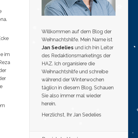
e
ona.
Willkommen auf dem Blog der
Ecke
Weihnachtshilfe. Mein Name ist
Jan Sedelies
und ich bin Leiter
me im
des Redaktionsmarketings der
 Reza
HAZ. Ich organisiere die
der
Weihnachtshilfe und schreibe
der
während der Winterwochen
ne
täglich in diesem Blog. Schauen
Sie also immer mal wieder
herein.
dem
Herzlichst, Ihr Jan Sedelies