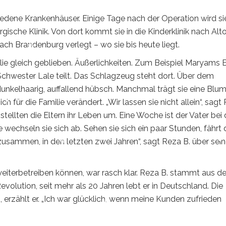
dene Krankenhäuser. Einige Tage nach der Operation wird si
gische Klinik. Von dort kommt sie in die Kinderklinik nach Alt
nach Brandenburg verlegt – wo sie bis heute liegt.
milie gleich geblieben. Äußerlichkeiten. Zum Beispiel Maryams 
 Schwester Lale teilt. Das Schlagzeug steht dort. Über dem
unkelhaarig, auffallend hübsch. Manchmal trägt sie eine Blu
ich für die Familie verändert. „Wir lassen sie nicht allein“, sagt
ellten die Eltern ihr Leben um. Eine Woche ist der Vater bei 
echseln sie sich ab. Sehen sie sich ein paar Stunden, fährt 
 zusammen, in den letzten zwei Jahren“, sagt Reza B. über sei
 weiterbetreiben können, war rasch klar. Reza B. stammt aus 
evolution, seit mehr als 20 Jahren lebt er in Deutschland. Die
z, erzählt er. „Ich war glücklich, wenn meine Kunden zufrieden