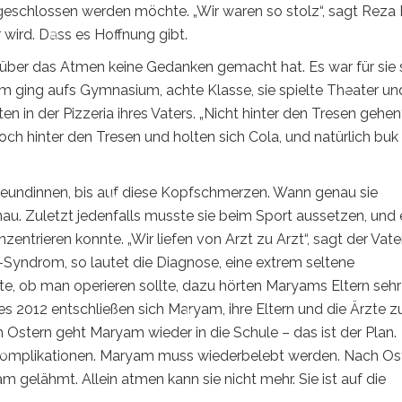
angeschlossen werden möchte. „Wir waren so stolz“, sagt Reza 
 wird. Dass es Hoffnung gibt.
ich über das Atmen keine Gedanken gemacht hat. Es war für sie
m ging aufs Gymnasium, achte Klasse, sie spielte Theater un
n in der Pizzeria ihres Vaters. „Nicht hinter den Tresen gehen“
doch hinter den Tresen und holten sich Cola, und natürlich buk
Freundinnen, bis auf diese Kopfschmerzen. Wann genau sie
enau. Zuletzt jedenfalls musste sie beim Sport aussetzen, und 
entrieren konnte. „Wir liefen von Arzt zu Arzt“, sagt der Vater
i-Syndrom, so lautet die Diagnose, eine extrem seltene
te, ob man operieren sollte, dazu hörten Maryams Eltern sehr
s 2012 entschließen sich Maryam, ihre Eltern und die Ärzte z
ch Ostern geht Maryam wieder in die Schule – das ist der Plan.
t Komplikationen. Maryam muss wiederbelebt werden. Nach Os
yam gelähmt. Allein atmen kann sie nicht mehr. Sie ist auf die