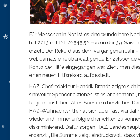
Für Menschen in Not ist es eine wunderbare Nach
hat 2013 mit 1?112?545,52 Euro in der 39. Saison
erzielt. Der Rekord aus dem vergangenen Jahr – 
weil damals eine überwältigende Einzelspende v
Konto der Hilfe eingegangen war. Zieht man di
einen neuen Hilfsrekord aufgestellt.
HAZ-Chefredakteur Hendrik Brandt zeigte sich b
sinnvoller Spendenaktionen ist es phänomenal, 
Region einstehen. Allen Spendern herzlichen Da
HAZ-Weihnachtshilfe hat sich über fast vier Jah
wieder und immer erfolgreicher wirken zu können.
diskriminierend. Dafür sorgen HAZ, Landeshaup
ergänzt: „Die Summe zeigt eindrucksvoll, dass vi