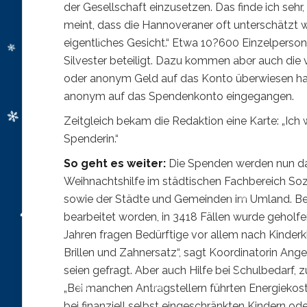
der Gesellschaft einzusetzen. Das finde ich sehr
meint, dass die Hannoveraner oft unterschätzt w
eigentliches Gesicht.“ Etwa 10?600 Einzelperso
Silvester beteiligt. Dazu kommen aber auch die 
oder anonym Geld auf das Konto überwiesen ha
anonym auf das Spendenkonto eingegangen.
Zeitgleich bekam die Redaktion eine Karte: „Ich
Spenderin.“
So geht es weiter:
Die Spenden werden nun das
Weihnachtshilfe im städtischen Fachbereich Sozia
sowie der Städte und Gemeinden im Umland. Bei
bearbeitet worden, in 3418 Fällen wurde geholfe
Jahren fragen Bedürftige vor allem nach Kinderkl
Brillen und Zahnersatz“, sagt Koordinatorin An
seien gefragt. Aber auch Hilfe bei Schulbedarf, 
„Bei manchen Antragstellern führten Energiekos
bei finanziell selbst eingeschränkten Kindern o