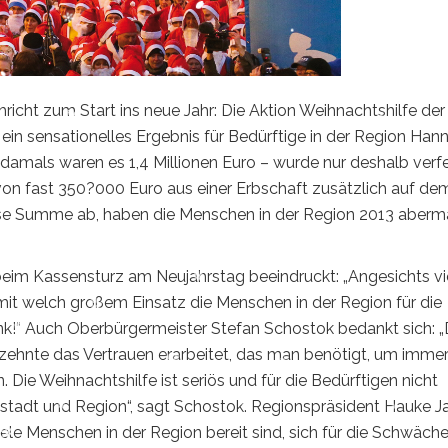
richt zum Start ins neue Jahr: Die Aktion Weihnachtshilfe de
 ein sensationelles Ergebnis für Bedürftige in der Region Han
damals waren es 1,4 Millionen Euro – wurde nur deshalb verfe
on fast 350?000 Euro aus einer Erbschaft zusätzlich auf de
ese Summe ab, haben die Menschen in der Region 2013 aberm
eim Kassensturz am Neujahrstag beeindruckt: „Angesichts vi
mit welch großem Einsatz die Menschen in der Region für die
nk!“ Auch Oberbürgermeister Stefan Schostok bedankt sich: „
rzehnte das Vertrauen erarbeitet, das man benötigt, um imme
 Die Weihnachtshilfe ist seriös und für die Bedürftigen nicht
tstadt und Region“, sagt Schostok. Regionspräsident Hauke 
ele Menschen in der Region bereit sind, sich für die Schwäch