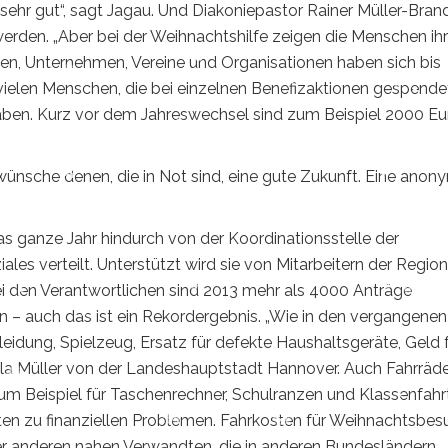
, sehr gut“, sagt Jagau. Und Diakoniepastor Rainer Müller-Bran
erden. „Aber bei der Weihnachtshilfe zeigen die Menschen ihr
nen, Unternehmen, Vereine und Organisationen haben sich bis
vielen Menschen, die bei einzelnen Benefizaktionen gespende
ben. Kurz vor dem Jahreswechsel sind zum Beispiel 2000 Eu
 wünsche denen, die in Not sind, eine gute Zukunft. Eine anon
 ganze Jahr hindurch von der Koordinationsstelle der
les verteilt. Unterstützt wird sie von Mitarbeitern der Region
 den Verantwortlichen sind 2013 mehr als 4000 Anträge
n – auch das ist ein Rekordergebnis. „Wie in den vergangenen
eidung, Spielzeug, Ersatz für defekte Haushaltsgeräte, Geld 
gela Müller von der Landeshauptstadt Hannover. Auch Fahrräd
zum Beispiel für Taschenrechner, Schulranzen und Klassenfahr
ten zu finanziellen Problemen. Fahrkosten für Weihnachtsbe
der anderen nahen Verwandten, die in anderen Bundesländern