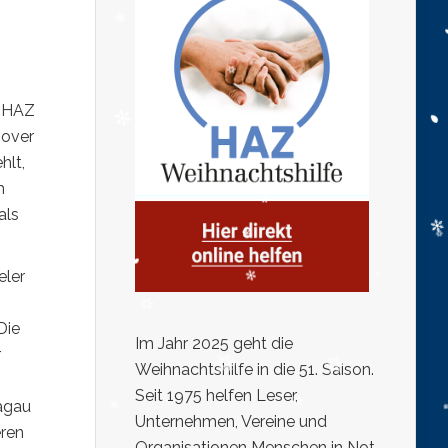
r HAZ
nover
hlt,
m
als
eler
Die
Im Jahr 2025 geht die
r
Weihnachtshilfe in die 51. Saison.
Seit 1975 helfen Leser,
Jagau
Unternehmen, Vereine und
eren
Organisationen Menschen in Not