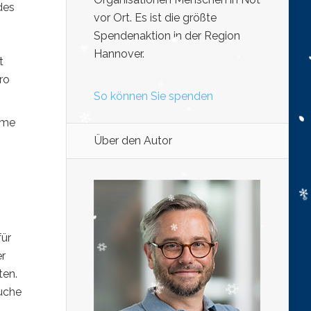
des
vor Ort. Es ist die größte
Spendenaktion in der Region
Hannover.
t
ro
So können Sie spenden
yme
Über den Autor
für
er
ten.
suche